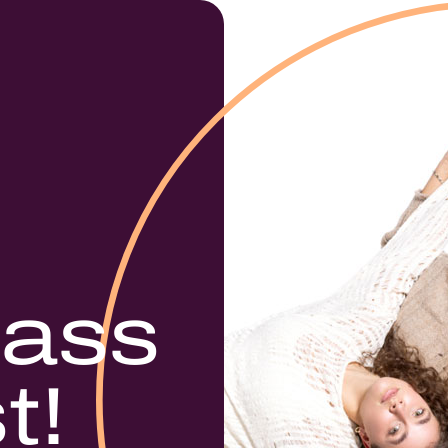
dass
t!