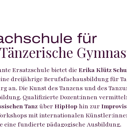
achschule für
 Tänzerische Gymnas
nnte Ersatzschule bietet die
Erika Klütz Schu
ine dreijährige Berufsfachausbildung für T
g an. Die Kunst des Tanzens und des Tanzun
ldung. Qualifizierte Dozent:innen vermitteln
ssischen Tanz
über
HipHop
hin zur
Improvis
rkshops mit internationalen Künstler:innen
e eine fundierte pädagogische Ausbildung.