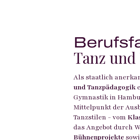
Berufsf
Tanz und
Als staatlich anerka
und Tanzpädagogik
e
Gymnastik in Hambur
Mittelpunkt der Ausbi
Tanzstilen - vom
Kla
das Angebot durch Wo
Bühnenprojekte
sowi