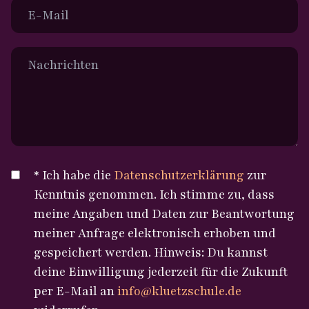
entwickelt und realisiert,
ganz viele von euch im neuen
eröffnet dem Publikum die
Erika Klütz Look zu sehen!
Perspektive einer inklusiven,
freien Gemeinschaft, die Vielfalt
feiert und im Vertrauen
zueinandersteht.
Dass dieser Raum des
Vertrauens seit 80 Jahren
* Ich habe die
Datenschutzerklärung
zur
besteht, verdanken wir
Kenntnis genommen. Ich stimme zu, dass
Menschen, die Verantwortung
meine Angaben und Daten zur Beantwortung
übernehmen. Mein Dank gilt Dr.
meiner Anfrage elektronisch erhoben und
Fred Eckhard, der diese Schule
gespeichert werden. Hinweis: Du kannst
lange erfolgreich leitete. Suse
deine Einwilligung jederzeit für die Zukunft
Tietjen führt das Engagement
per E-Mail an
info@kluetzschule.de
und letztlich das Erbe von Erika