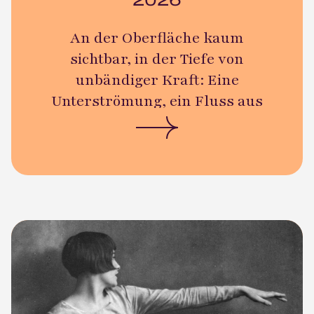
2026
An der Oberfläche kaum
sichtbar, in der Tiefe von
unbändiger Kraft: Eine
Unterströmung, ein Fluss aus
Bewegungsenergie, der den
Körper erfasst, durch den Raum
trägt und den entscheidenden
Impuls für neue Wege setzt.
Dieses Bild verkörpern die
Absolvent:innen des Jahrgangs
2026 der Erika Klütz Schule für
Theatertanz und Tanzpädagogik
aus Hamburg.
Drei Jahre des Tanzens, Lernens,